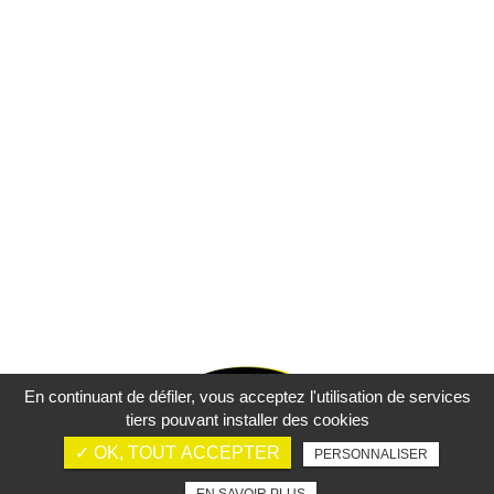
En continuant de défiler,
vous acceptez l'utilisation de services
tiers pouvant installer des cookies
✓ OK, TOUT ACCEPTER
PERSONNALISER
Mentions légales
Charte d’utilisation des données