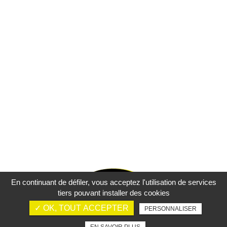
En continuant de défiler,
vous acceptez l'utilisation de services
tiers pouvant installer des cookies
✓ OK, TOUT ACCEPTER
PERSONNALISER
Mentions légales
Charte d’utilisation des données