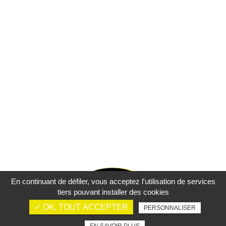
En continuant de défiler,
vous acceptez l'utilisation de services
tiers pouvant installer des cookies
✓ OK, TOUT ACCEPTER
PERSONNALISER
Mentions légales
Charte d’utilisation des données