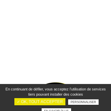
En continuant de défiler,
vous acceptez l'utilisation de services
tiers pouvant installer des cookies
✓ OK, TOUT ACCEPTER
PERSONNALISER
Mentions légales
Charte d’utilisation des données