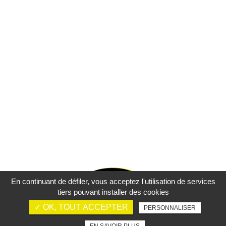
En continuant de défiler,
vous acceptez l'utilisation de services
tiers pouvant installer des cookies
✓ OK, TOUT ACCEPTER
PERSONNALISER
Mentions légales
Charte d’utilisation des données