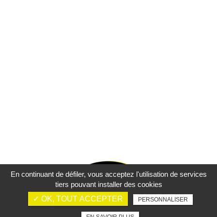
En continuant de défiler,
vous acceptez l'utilisation de services
tiers pouvant installer des cookies
✓ OK, TOUT ACCEPTER
PERSONNALISER
Mentions légales
Charte d’utilisation des données