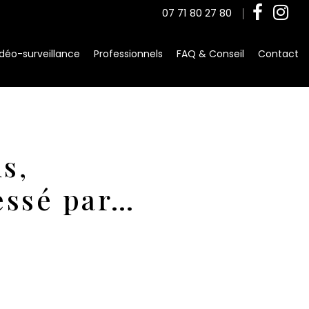
07 71 80 27 80
déo-surveillance
Professionnels
FAQ & Conseil
Contact
s,
essé par…