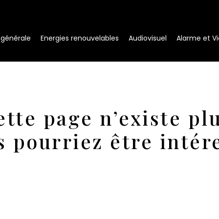
é générale
Energies renouvelables
Audiovisuel
Alarme et Vi
ette page n’existe plu
s pourriez être intér