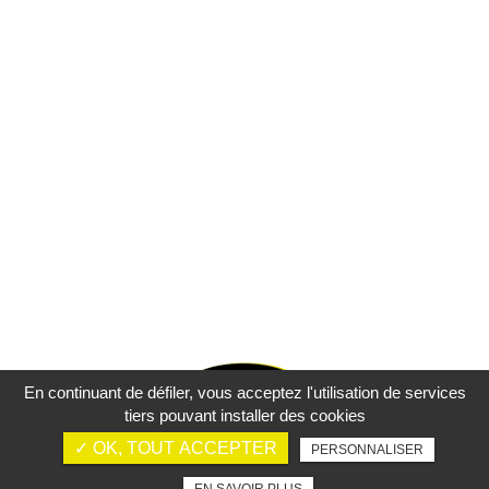
En continuant de défiler,
vous acceptez l'utilisation de services
tiers pouvant installer des cookies
✓ OK, TOUT ACCEPTER
PERSONNALISER
Mentions légales
Charte d’utilisation des données