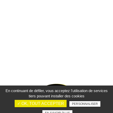
En continuant de défiler,
vous acceptez l'utilisation de services
tiers pouvant installer des cookies
✓ OK, TOUT ACCEPTER
PERSONNALISER
Mentions légales
Charte d’utilisation des données