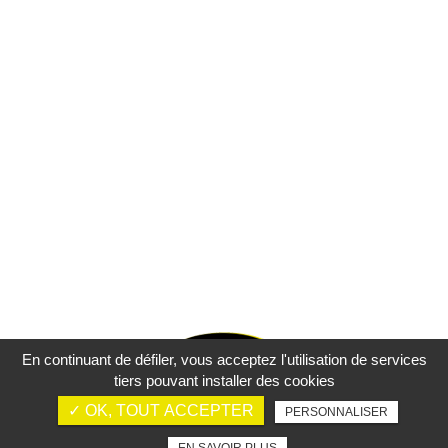
En continuant de défiler,
vous acceptez l'utilisation de services
tiers pouvant installer des cookies
✓ OK, TOUT ACCEPTER
PERSONNALISER
Mentions légales
Charte d’utilisation des données