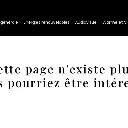
é générale
Energies renouvelables
Audiovisuel
Alarme et Vi
ette page n’existe plu
s pourriez être intér