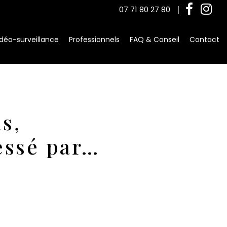
07 71 80 27 80
déo-surveillance
Professionnels
FAQ & Conseil
Contact
s,
essé par…