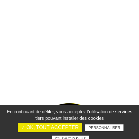
En continuant de défiler,
vous acceptez l'utilisation de services
tiers pouvant installer des cookies
✓ OK, TOUT ACCEPTER
PERSONNALISER
Mentions légales
Charte d’utilisation des données