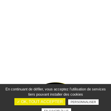
En continuant de défiler,
vous acceptez l'utilisation de services
tiers pouvant installer des cookies
✓ OK, TOUT ACCEPTER
PERSONNALISER
Mentions légales
Charte d’utilisation des données