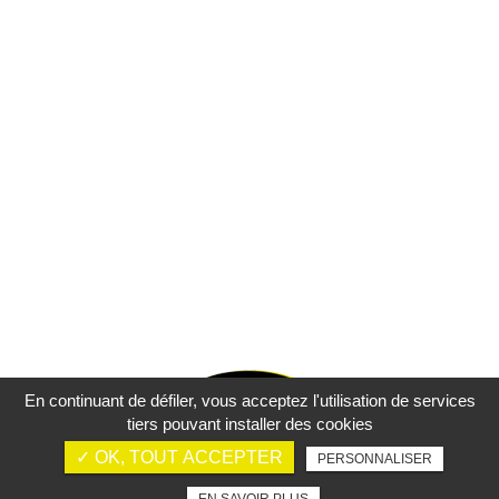
En continuant de défiler,
vous acceptez l'utilisation de services
tiers pouvant installer des cookies
✓ OK, TOUT ACCEPTER
PERSONNALISER
Mentions légales
Charte d’utilisation des données